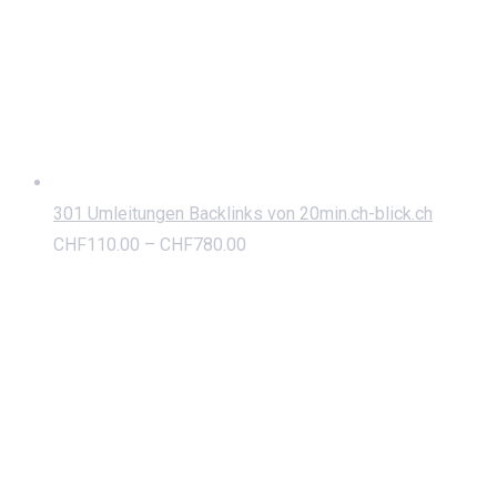
301 Umleitungen Backlinks von 20min.ch-blick.ch
CHF
110.00
–
CHF
780.00