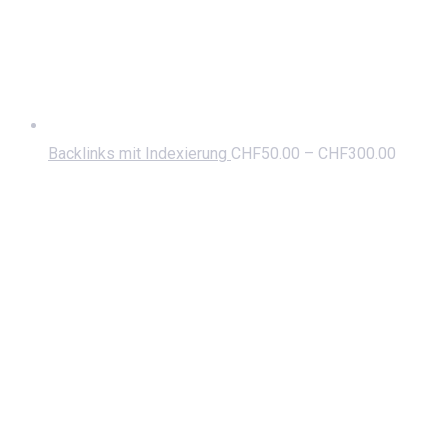
Backlinks mit Indexierung
CHF
50.00
–
CHF
300.00