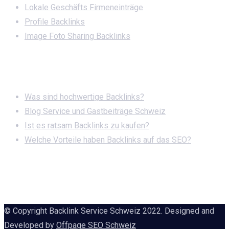
Lokale Geschäfts Firmeneinträge
Profile Backlinks
Image Foto Sharing Backlinks
News
Was sind hochwertige Backlinks?
Blog Service und Gastbeiträge Schweiz
Ist es ratsam Backlinks zu kaufen?
Welche Vorteile haben Backlinks auf das SEO?
© Copyright Backlink Service Schweiz 2022. Designed and
Developed by
Offpage SEO Schweiz