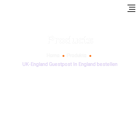
Products
Home
Produkte
UK-England Guestpost In England bestellen