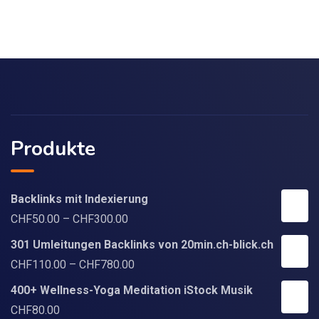
Produkte
Backlinks mit Indexierung
CHF
50.00
–
CHF
300.00
301 Umleitungen Backlinks von 20min.ch-blick.ch
CHF
110.00
–
CHF
780.00
400+ Wellness-Yoga Meditation iStock Musik
CHF
80.00