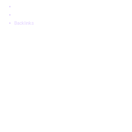
Home
Blog
Backlinks